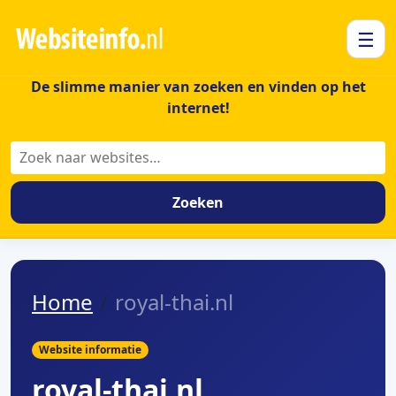
☰
De slimme manier van zoeken en vinden op het
internet!
Zoeken
Zoeken
Home
royal-thai.nl
Website informatie
royal-thai.nl